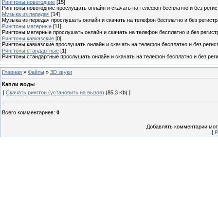
Рингтоны новогодние
[15]
Рингтоны новогодние прослушать онлайн и скачать на телефон бесплатно и без реги
Музыка из передач
[14]
Музыка из передач прослушать онлайн и скачать на телефон бесплатно и без регист
Рингтоны матерные
[11]
Рингтоны матерные прослушать онлайн и скачать на телефон бесплатно и без регист
Рингтоны кавказские
[0]
Рингтоны кавказские прослушать онлайн и скачать на телефон бесплатно и без регис
Рингтоны стандартные
[1]
Рингтоны стандартные прослушать онлайн и скачать на телефон бесплатно и без рег
Главная
»
Файлы
»
3D звуки
Капли воды
[
Скачать рингтон (установить на вызов)
(85.3 Kb) ]
Всего комментариев
:
0
Добавлять комментарии могу
[
Р