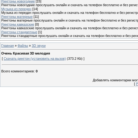
Рингтоны новогодние
[15]
Рингтоны новогодние прослушать онлайн и скачать на телефон бесплатно и без реги
Музыка из передач
[14]
Музыка из передач прослушать онлайн и скачать на телефон бесплатно и без регист
Рингтоны матерные
[11]
Рингтоны матерные прослушать онлайн и скачать на телефон бесплатно и без регист
Рингтоны кавказские
[0]
Рингтоны кавказские прослушать онлайн и скачать на телефон бесплатно и без регис
Рингтоны стандартные
[1]
Рингтоны стандартные прослушать онлайн и скачать на телефон бесплатно и без рег
Главная
»
Файлы
»
3D звуки
Очень Красивая 3D мелодия
[
Скачать рингтон (установить на вызов)
(373.2 Kb) ]
Всего комментариев
:
0
Добавлять комментарии могу
[
Р