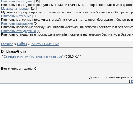
Рингтоны новогодние
[15]
Рингтоны новогодние прослушать онлайн и скачать на телефон бесплатно и без реги
Музыка из передач
[14]
Музыка из передач прослушать онлайн и скачать на телефон бесплатно и без регист
Рингтоны матерные
[11]
Рингтоны матерные прослушать онлайн и скачать на телефон бесплатно и без регист
Рингтоны кавказские
[0]
Рингтоны кавказские прослушать онлайн и скачать на телефон бесплатно и без регис
Рингтоны стандартные
[1]
Рингтоны стандартные прослушать онлайн и скачать на телефон бесплатно и без рег
Главная
»
Файлы
»
Рингтоны именные
Dj_Lhasa-Giulia
[
Скачать рингтон (установить на вызов)
(638.8 Kb) ]
Всего комментариев
:
0
Добавлять комментарии могу
[
Р