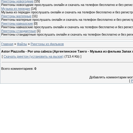
Рингтоны новогодние
[15]
Рингтоны новогодние прослушать онлайн и скачать на телефон бесплатно и без реги
Музыка из передач
[14]
Музыка из передач прослушать онлайн и скачать на телефон бесплатно и без регист
Рингтоны матерные
[11]
Рингтоны матерные прослушать онлайн и скачать на телефон бесплатно и без регист
Рингтоны кавказские
[0]
Рингтоны кавказские прослушать онлайн и скачать на телефон бесплатно и без регис
Рингтоны стандартные
[1]
Рингтоны стандартные прослушать онлайн и скачать на телефон бесплатно и без рег
Главная
»
Файлы
»
Рингтоны из фильмов
Astor Piazzolla - Por una cabeza (Аргентинское Танго - Музыка из фильма Запа
[
Скачать рингтон (установить на вызов)
(713.4 Kb) ]
Всего комментариев
:
0
Добавлять комментарии могу
[
Р