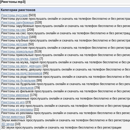
[
Рингтоны mp3
]
Категории рингтонов
Рингтоны русские
[503]
Рингтоны русские прослушать онлайн и скачать на телефон бесплатно и без регистр
Рингтоны зарубежные
[328]
Рингтоны зарубежные прослушать онлайн и скачать на телефон бесплатно и без реги
Рингтоны на смс
[209]
Рингтоны на смс прослушать онлайн и скачать на телефон бесплатно и без регистрац
Рингтоны клубные
[169]
Рингтоны клубные прослушать онлайн и скачать на телефон бесплатно и без регистр
Рингтоны детские
[50]
Рингтоны детские прослушать онлайн и скачать на телефон бесплатно и без регистра
Рингтоны прикольные
[519]
Рингтоны прикольные прослушать онлайн и скачать на телефон бесплатно и без реги
Рингтоны на мужа, парня
[7]
Рингтоны на мужа, парня прослушать онлайн и скачать на телефон бесплатно и без р
Рингтоны на жену, девушку
[10]
Рингтоны на жену, девушку прослушать онлайн и скачать на телефон бесплатно и без
Рингтоны на родственников
[95]
Рингтоны на родственников прослушать онлайн и скачать на телефон бесплатно и бе
Рингтоны на будильник
[99]
Рингтоны на будильник прослушать онлайн и скачать на телефон бесплатно и без рег
Рингтоны из фильмов
[79]
Рингтоны из фильмов прослушать онлайн и скачать на телефон бесплатно и без реги
Рингтоны именные
[176]
Рингтоны именные прослушать онлайн и скачать на телефон бесплатно и без регистр
Рингтоны из игр
[23]
Рингтоны из игр прослушать онлайн и скачать на телефон бесплатно и без регистрац
Рингтоны из рекламы
[11]
Рингтоны из рекламы прослушать онлайн и скачать на телефон бесплатно и без реги
Звуки животных
[25]
Звуки животных прослушать онлайн и скачать на телефон бесплатно и без регистрац
3D звуки
[10]
3D звуки прослушать онлайн и скачать на телефон бесплатно и без регистрации