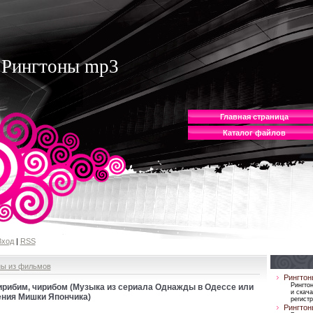
Рингтоны mp3
Главная страница
Каталог файлов
Вход
|
RSS
ны из фильмов
Рингтон
Рингто
ирибим, чирибом (Музыка из сериала Однажды в Одессе или
и скача
ения Мишки Япончика)
регист
Рингтон