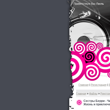
Приветствую Вас
Гость
Главная
|
Регистрация
|
Главная
»
Файлы
»
Рингто
Сестры Берри - Ч
Жизнь и приключ