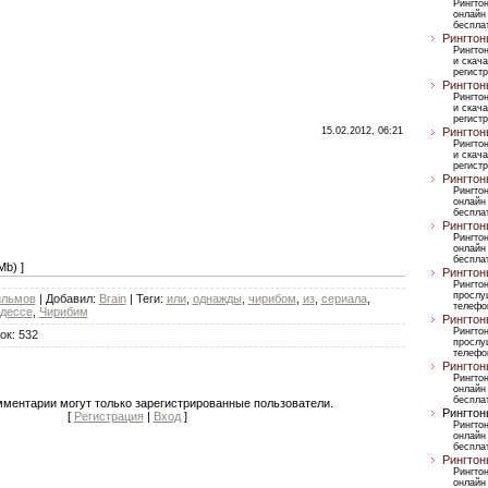
Рингто
онлайн
бесплат
Рингтон
Рингто
и скача
регист
Рингтон
Рингто
и скача
регист
15.02.2012, 06:21
Рингтон
Рингто
и скача
регист
Рингтон
Рингто
онлайн
бесплат
Рингтон
Рингто
онлайн
бесплат
Mb) ]
Рингтон
Рингто
прослу
ильмов
|
Добавил
:
Brain
|
Теги
:
или
,
однажды
,
чирибом
,
из
,
сериала
,
телефо
дессе
,
Чирибим
Рингтон
Рингто
ок
:
532
прослу
телефо
Рингтон
Рингто
онлайн
бесплат
мментарии могут только зарегистрированные пользователи.
Рингтон
[
Регистрация
|
Вход
]
Рингто
онлайн
бесплат
Рингтон
Рингто
онлайн