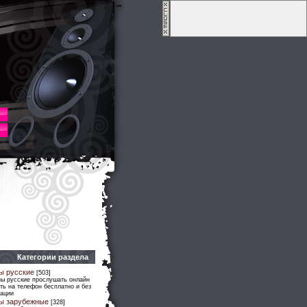
Категории раздела
ы русские
[503]
ны русские прослушать онлайн
ть на телефон бесплатно и без
рации
ы зарубежные
[328]