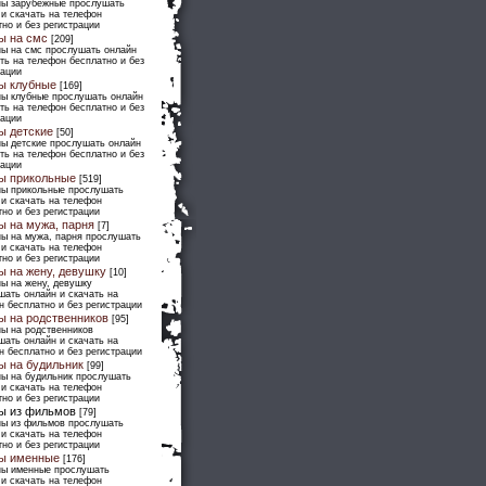
ны зарубежные прослушать
 и скачать на телефон
но и без регистрации
ы на смс
[209]
ны на смс прослушать онлайн
ть на телефон бесплатно и без
рации
ы клубные
[169]
ны клубные прослушать онлайн
ть на телефон бесплатно и без
рации
ы детские
[50]
ны детские прослушать онлайн
ть на телефон бесплатно и без
рации
ы прикольные
[519]
ны прикольные прослушать
 и скачать на телефон
но и без регистрации
ы на мужа, парня
[7]
ны на мужа, парня прослушать
 и скачать на телефон
но и без регистрации
ы на жену, девушку
[10]
ны на жену, девушку
шать онлайн и скачать на
н бесплатно и без регистрации
ы на родственников
[95]
ны на родственников
шать онлайн и скачать на
н бесплатно и без регистрации
ы на будильник
[99]
ны на будильник прослушать
 и скачать на телефон
но и без регистрации
ы из фильмов
[79]
ны из фильмов прослушать
 и скачать на телефон
но и без регистрации
ы именные
[176]
ны именные прослушать
 и скачать на телефон