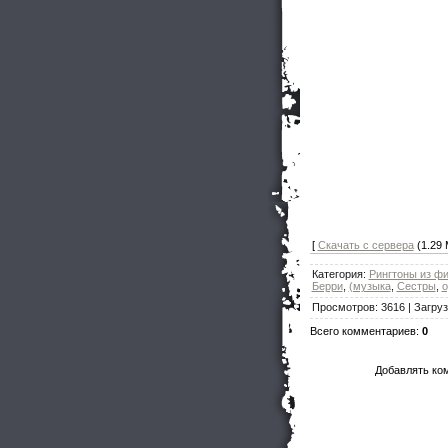
[
Скачать с сервера
(1.29 
Категория
:
Рингтоны из ф
Берри
,
(музыка
,
Сестры
,
о
Просмотров
:
3616
|
Загруз
Всего комментариев
:
0
Добавлять ко