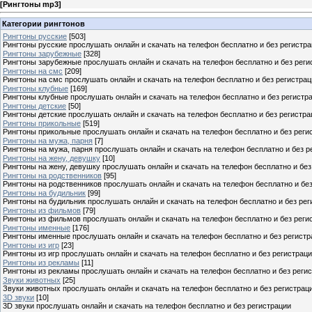
[
Рингтоны mp3
]
Категории рингтонов
Рингтоны русские
[503]
Рингтоны русские прослушать онлайн и скачать на телефон бесплатно и без регистр
Рингтоны зарубежные
[328]
Рингтоны зарубежные прослушать онлайн и скачать на телефон бесплатно и без реги
Рингтоны на смс
[209]
Рингтоны на смс прослушать онлайн и скачать на телефон бесплатно и без регистрац
Рингтоны клубные
[169]
Рингтоны клубные прослушать онлайн и скачать на телефон бесплатно и без регистр
Рингтоны детские
[50]
Рингтоны детские прослушать онлайн и скачать на телефон бесплатно и без регистра
Рингтоны прикольные
[519]
Рингтоны прикольные прослушать онлайн и скачать на телефон бесплатно и без реги
Рингтоны на мужа, парня
[7]
Рингтоны на мужа, парня прослушать онлайн и скачать на телефон бесплатно и без р
Рингтоны на жену, девушку
[10]
Рингтоны на жену, девушку прослушать онлайн и скачать на телефон бесплатно и без
Рингтоны на родственников
[95]
Рингтоны на родственников прослушать онлайн и скачать на телефон бесплатно и бе
Рингтоны на будильник
[99]
Рингтоны на будильник прослушать онлайн и скачать на телефон бесплатно и без рег
Рингтоны из фильмов
[79]
Рингтоны из фильмов прослушать онлайн и скачать на телефон бесплатно и без реги
Рингтоны именные
[176]
Рингтоны именные прослушать онлайн и скачать на телефон бесплатно и без регистр
Рингтоны из игр
[23]
Рингтоны из игр прослушать онлайн и скачать на телефон бесплатно и без регистрац
Рингтоны из рекламы
[11]
Рингтоны из рекламы прослушать онлайн и скачать на телефон бесплатно и без реги
Звуки животных
[25]
Звуки животных прослушать онлайн и скачать на телефон бесплатно и без регистрац
3D звуки
[10]
3D звуки прослушать онлайн и скачать на телефон бесплатно и без регистрации