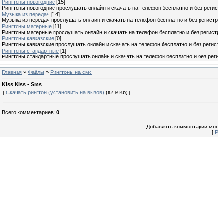
Рингтоны новогодние
[15]
Рингтоны новогодние прослушать онлайн и скачать на телефон бесплатно и без реги
Музыка из передач
[14]
Музыка из передач прослушать онлайн и скачать на телефон бесплатно и без регист
Рингтоны матерные
[11]
Рингтоны матерные прослушать онлайн и скачать на телефон бесплатно и без регист
Рингтоны кавказские
[0]
Рингтоны кавказские прослушать онлайн и скачать на телефон бесплатно и без регис
Рингтоны стандартные
[1]
Рингтоны стандартные прослушать онлайн и скачать на телефон бесплатно и без рег
Главная
»
Файлы
»
Рингтоны на смс
Kiss Kiss - Sms
[
Скачать рингтон (установить на вызов)
(82.9 Kb) ]
Всего комментариев
:
0
Добавлять комментарии могу
[
Р