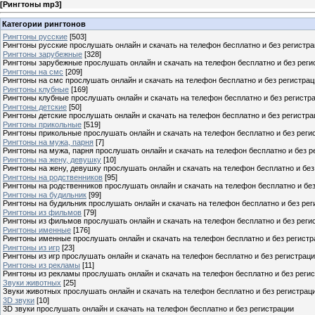
[
Рингтоны mp3
]
Категории рингтонов
Рингтоны русские
[503]
Рингтоны русские прослушать онлайн и скачать на телефон бесплатно и без регистр
Рингтоны зарубежные
[328]
Рингтоны зарубежные прослушать онлайн и скачать на телефон бесплатно и без реги
Рингтоны на смс
[209]
Рингтоны на смс прослушать онлайн и скачать на телефон бесплатно и без регистрац
Рингтоны клубные
[169]
Рингтоны клубные прослушать онлайн и скачать на телефон бесплатно и без регистр
Рингтоны детские
[50]
Рингтоны детские прослушать онлайн и скачать на телефон бесплатно и без регистра
Рингтоны прикольные
[519]
Рингтоны прикольные прослушать онлайн и скачать на телефон бесплатно и без реги
Рингтоны на мужа, парня
[7]
Рингтоны на мужа, парня прослушать онлайн и скачать на телефон бесплатно и без р
Рингтоны на жену, девушку
[10]
Рингтоны на жену, девушку прослушать онлайн и скачать на телефон бесплатно и без
Рингтоны на родственников
[95]
Рингтоны на родственников прослушать онлайн и скачать на телефон бесплатно и бе
Рингтоны на будильник
[99]
Рингтоны на будильник прослушать онлайн и скачать на телефон бесплатно и без рег
Рингтоны из фильмов
[79]
Рингтоны из фильмов прослушать онлайн и скачать на телефон бесплатно и без реги
Рингтоны именные
[176]
Рингтоны именные прослушать онлайн и скачать на телефон бесплатно и без регистр
Рингтоны из игр
[23]
Рингтоны из игр прослушать онлайн и скачать на телефон бесплатно и без регистрац
Рингтоны из рекламы
[11]
Рингтоны из рекламы прослушать онлайн и скачать на телефон бесплатно и без реги
Звуки животных
[25]
Звуки животных прослушать онлайн и скачать на телефон бесплатно и без регистрац
3D звуки
[10]
3D звуки прослушать онлайн и скачать на телефон бесплатно и без регистрации