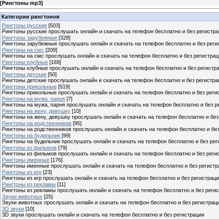
[
Рингтоны mp3
]
Категории рингтонов
Рингтоны русские
[503]
Рингтоны русские прослушать онлайн и скачать на телефон бесплатно и без регистр
Рингтоны зарубежные
[328]
Рингтоны зарубежные прослушать онлайн и скачать на телефон бесплатно и без реги
Рингтоны на смс
[209]
Рингтоны на смс прослушать онлайн и скачать на телефон бесплатно и без регистрац
Рингтоны клубные
[169]
Рингтоны клубные прослушать онлайн и скачать на телефон бесплатно и без регистр
Рингтоны детские
[50]
Рингтоны детские прослушать онлайн и скачать на телефон бесплатно и без регистра
Рингтоны прикольные
[519]
Рингтоны прикольные прослушать онлайн и скачать на телефон бесплатно и без реги
Рингтоны на мужа, парня
[7]
Рингтоны на мужа, парня прослушать онлайн и скачать на телефон бесплатно и без р
Рингтоны на жену, девушку
[10]
Рингтоны на жену, девушку прослушать онлайн и скачать на телефон бесплатно и без
Рингтоны на родственников
[95]
Рингтоны на родственников прослушать онлайн и скачать на телефон бесплатно и бе
Рингтоны на будильник
[99]
Рингтоны на будильник прослушать онлайн и скачать на телефон бесплатно и без рег
Рингтоны из фильмов
[79]
Рингтоны из фильмов прослушать онлайн и скачать на телефон бесплатно и без реги
Рингтоны именные
[176]
Рингтоны именные прослушать онлайн и скачать на телефон бесплатно и без регистр
Рингтоны из игр
[23]
Рингтоны из игр прослушать онлайн и скачать на телефон бесплатно и без регистрац
Рингтоны из рекламы
[11]
Рингтоны из рекламы прослушать онлайн и скачать на телефон бесплатно и без реги
Звуки животных
[25]
Звуки животных прослушать онлайн и скачать на телефон бесплатно и без регистрац
3D звуки
[10]
3D звуки прослушать онлайн и скачать на телефон бесплатно и без регистрации