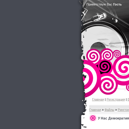
Приветствую Вас
Гость
Главная
|
Регистрация
|
Главная
»
Файлы
»
Рингто
У Нас Демократия,Т