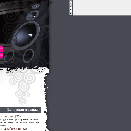
Категории раздела
ы русские
[503]
ны русские прослушать онлайн
ть на телефон бесплатно и без
рации
ы зарубежные
[328]