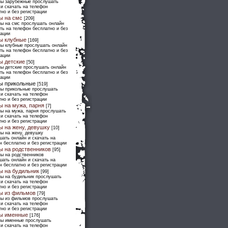
ны зарубежные прослушать
 и скачать на телефон
но и без регистрации
ы на смс
[209]
ны на смс прослушать онлайн
ть на телефон бесплатно и без
рации
ы клубные
[169]
ны клубные прослушать онлайн
ть на телефон бесплатно и без
рации
ы детские
[50]
ны детские прослушать онлайн
ть на телефон бесплатно и без
рации
ы прикольные
[519]
ны прикольные прослушать
 и скачать на телефон
но и без регистрации
ы на мужа, парня
[7]
ны на мужа, парня прослушать
 и скачать на телефон
но и без регистрации
ы на жену, девушку
[10]
ны на жену, девушку
шать онлайн и скачать на
н бесплатно и без регистрации
ы на родственников
[95]
ны на родственников
шать онлайн и скачать на
н бесплатно и без регистрации
ы на будильник
[99]
ны на будильник прослушать
 и скачать на телефон
но и без регистрации
ы из фильмов
[79]
ны из фильмов прослушать
 и скачать на телефон
но и без регистрации
ы именные
[176]
ны именные прослушать
 и скачать на телефон