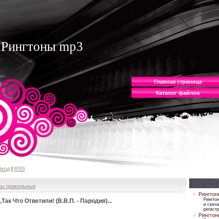
Рингтоны mp3
Главная страница
Каталог файлов
Вход
|
RSS
ны прикольные
Рингтон
Рингто
ак Что Ответили! (В.В.П. - Пародия)...
и скача
регист
Рингтон