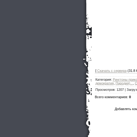
[
Скачать с сервера
(31.8 K
Категория
:
Рингтоны прик
демократия
,
Пародия)...
,
О
Просмотров
:
1207
|
Загруз
Всего комментариев
:
0
Добавлять ко