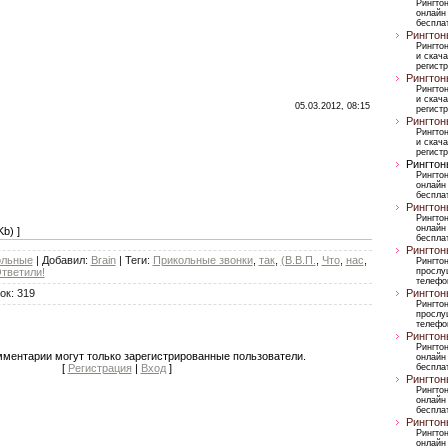
Рингто
онлайн
бесплат
Рингтон
Рингто
и скача
регист
Рингтон
Рингто
и скача
05.03.2012, 08:15
регист
Рингтон
Рингто
и скача
регист
Рингтон
Рингто
онлайн
бесплат
Рингтон
Рингто
онлайн
b) ]
бесплат
Рингтон
ольные
|
Добавил
:
Brain
|
Теги
:
Прикольные звонки
,
так
,
(В.В.П.
,
Что
,
нас
,
Рингто
тветили!
прослу
телефо
ок
:
319
Рингтон
Рингто
прослу
телефо
Рингтон
Рингто
мментарии могут только зарегистрированные пользователи.
онлайн
[
Регистрация
|
Вход
]
бесплат
Рингтон
Рингто
онлайн
бесплат
Рингтон
Рингто
онлайн