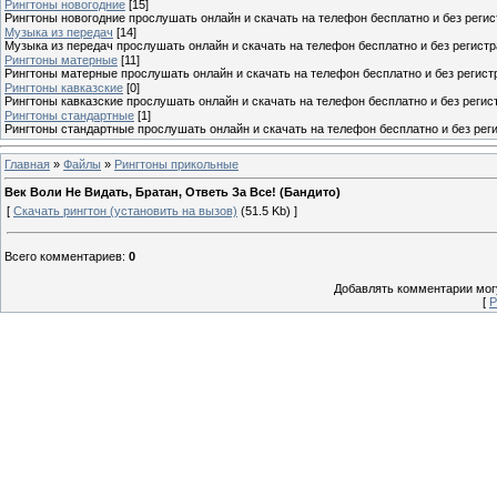
Рингтоны новогодние
[15]
Рингтоны новогодние прослушать онлайн и скачать на телефон бесплатно и без реги
Музыка из передач
[14]
Музыка из передач прослушать онлайн и скачать на телефон бесплатно и без регист
Рингтоны матерные
[11]
Рингтоны матерные прослушать онлайн и скачать на телефон бесплатно и без регист
Рингтоны кавказские
[0]
Рингтоны кавказские прослушать онлайн и скачать на телефон бесплатно и без регис
Рингтоны стандартные
[1]
Рингтоны стандартные прослушать онлайн и скачать на телефон бесплатно и без рег
Главная
»
Файлы
»
Рингтоны прикольные
Век Воли Не Видать, Братан, Ответь За Все! (Бандито)
[
Скачать рингтон (установить на вызов)
(51.5 Kb) ]
Всего комментариев
:
0
Добавлять комментарии могу
[
Р