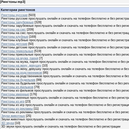
[
Рингтоны mp3
]
Категории рингтонов
Рингтоны русские
[503]
Рингтоны русские прослушать онлайн и скачать на телефон бесплатно и без регистр
Рингтоны зарубежные
[328]
Рингтоны зарубежные прослушать онлайн и скачать на телефон бесплатно и без реги
Рингтоны на смс
[209]
Рингтоны на смс прослушать онлайн и скачать на телефон бесплатно и без регистрац
Рингтоны клубные
[169]
Рингтоны клубные прослушать онлайн и скачать на телефон бесплатно и без регистр
Рингтоны детские
[50]
Рингтоны детские прослушать онлайн и скачать на телефон бесплатно и без регистра
Рингтоны прикольные
[519]
Рингтоны прикольные прослушать онлайн и скачать на телефон бесплатно и без реги
Рингтоны на мужа, парня
[7]
Рингтоны на мужа, парня прослушать онлайн и скачать на телефон бесплатно и без р
Рингтоны на жену, девушку
[10]
Рингтоны на жену, девушку прослушать онлайн и скачать на телефон бесплатно и без
Рингтоны на родственников
[95]
Рингтоны на родственников прослушать онлайн и скачать на телефон бесплатно и бе
Рингтоны на будильник
[99]
Рингтоны на будильник прослушать онлайн и скачать на телефон бесплатно и без рег
Рингтоны из фильмов
[79]
Рингтоны из фильмов прослушать онлайн и скачать на телефон бесплатно и без реги
Рингтоны именные
[176]
Рингтоны именные прослушать онлайн и скачать на телефон бесплатно и без регистр
Рингтоны из игр
[23]
Рингтоны из игр прослушать онлайн и скачать на телефон бесплатно и без регистрац
Рингтоны из рекламы
[11]
Рингтоны из рекламы прослушать онлайн и скачать на телефон бесплатно и без реги
Звуки животных
[25]
Звуки животных прослушать онлайн и скачать на телефон бесплатно и без регистрац
3D звуки
[10]
3D звуки прослушать онлайн и скачать на телефон бесплатно и без регистрации