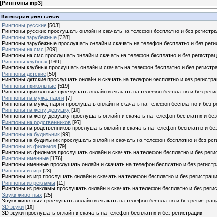
[
Рингтоны mp3
]
Категории рингтонов
Рингтоны русские
[503]
Рингтоны русские прослушать онлайн и скачать на телефон бесплатно и без регистр
Рингтоны зарубежные
[328]
Рингтоны зарубежные прослушать онлайн и скачать на телефон бесплатно и без реги
Рингтоны на смс
[209]
Рингтоны на смс прослушать онлайн и скачать на телефон бесплатно и без регистрац
Рингтоны клубные
[169]
Рингтоны клубные прослушать онлайн и скачать на телефон бесплатно и без регистр
Рингтоны детские
[50]
Рингтоны детские прослушать онлайн и скачать на телефон бесплатно и без регистра
Рингтоны прикольные
[519]
Рингтоны прикольные прослушать онлайн и скачать на телефон бесплатно и без реги
Рингтоны на мужа, парня
[7]
Рингтоны на мужа, парня прослушать онлайн и скачать на телефон бесплатно и без р
Рингтоны на жену, девушку
[10]
Рингтоны на жену, девушку прослушать онлайн и скачать на телефон бесплатно и без
Рингтоны на родственников
[95]
Рингтоны на родственников прослушать онлайн и скачать на телефон бесплатно и бе
Рингтоны на будильник
[99]
Рингтоны на будильник прослушать онлайн и скачать на телефон бесплатно и без рег
Рингтоны из фильмов
[79]
Рингтоны из фильмов прослушать онлайн и скачать на телефон бесплатно и без реги
Рингтоны именные
[176]
Рингтоны именные прослушать онлайн и скачать на телефон бесплатно и без регистр
Рингтоны из игр
[23]
Рингтоны из игр прослушать онлайн и скачать на телефон бесплатно и без регистрац
Рингтоны из рекламы
[11]
Рингтоны из рекламы прослушать онлайн и скачать на телефон бесплатно и без реги
Звуки животных
[25]
Звуки животных прослушать онлайн и скачать на телефон бесплатно и без регистрац
3D звуки
[10]
3D звуки прослушать онлайн и скачать на телефон бесплатно и без регистрации