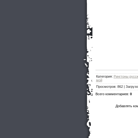
Категория
:
Рингтоны русс
мой
Просмотров
:
862
|
Загрузо
Всего комментариев
:
0
Добавлять ко