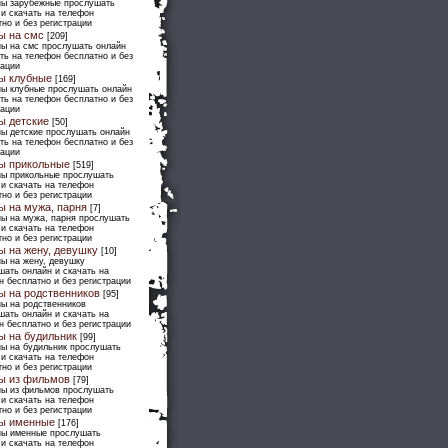
ны зарубежные прослушать
 и скачать на телефон
но и без регистрации
ы на смс
[209]
ны на смс прослушать онлайн
ть на телефон бесплатно и без
рации
ы клубные
[169]
ны клубные прослушать онлайн
ть на телефон бесплатно и без
рации
ы детские
[50]
ны детские прослушать онлайн
ть на телефон бесплатно и без
рации
ы прикольные
[519]
ны прикольные прослушать
 и скачать на телефон
но и без регистрации
ы на мужа, парня
[7]
ны на мужа, парня прослушать
 и скачать на телефон
но и без регистрации
ы на жену, девушку
[10]
ны на жену, девушку
шать онлайн и скачать на
н бесплатно и без регистрации
ы на родственников
[95]
ны на родственников
шать онлайн и скачать на
н бесплатно и без регистрации
ы на будильник
[99]
ны на будильник прослушать
 и скачать на телефон
но и без регистрации
ы из фильмов
[79]
ны из фильмов прослушать
 и скачать на телефон
но и без регистрации
ы именные
[176]
ны именные прослушать
 и скачать на телефон