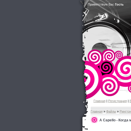
Приветствую Вас
Гость
Главная
|
Регистрация
|
Главная
»
Файлы
»
Рингто
А Сapello - Когда 