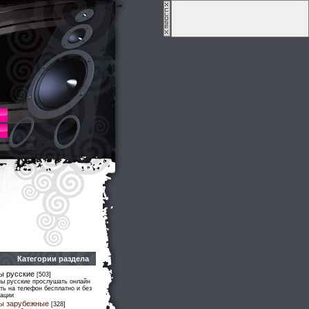
Категории раздела
ы русские
[503]
ны русские прослушать онлайн
ть на телефон бесплатно и без
рации
ы зарубежные
[328]