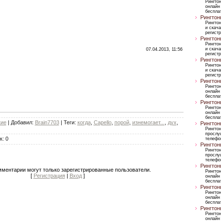
Рингто
онлайн
бесплат
Рингтон
Рингто
и скача
регист
Рингтон
Рингто
и скача
07.04.2013, 11:56
регист
Рингтон
Рингто
и скача
регист
Рингтон
Рингто
онлайн
бесплат
Рингтон
Рингто
онлайн
бесплат
кие
|
Добавил
:
Brain7703
|
Теги
:
когда
,
Сapello
,
порой
,
изнемогает...
,
дух
,
Рингтон
Рингто
прослу
к
:
0
телефо
Рингтон
Рингто
прослу
телефо
Рингтон
мментарии могут только зарегистрированные пользователи.
Рингто
[
Регистрация
|
Вход
]
онлайн
бесплат
Рингтон
Рингто
онлайн
бесплат
Рингтон
Рингто
онлайн