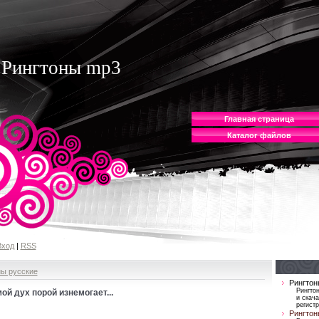
Рингтоны mp3
Главная страница
Каталог файлов
Вход
|
RSS
ны русские
Рингтон
Рингто
мой дух порой изнемогает...
и скача
регист
Рингтон