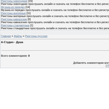
Рингтоны новогодние
[15]
Рингтоны новогодние прослушать онлайн и скачать на телефон бесплатно и без реги
Музыка из передач
[14]
Музыка из передач прослушать онлайн и скачать на телефон бесплатно и без регист
Рингтоны матерные
[11]
Рингтоны матерные прослушать онлайн и скачать на телефон бесплатно и без регист
Рингтоны кавказские
[0]
Рингтоны кавказские прослушать онлайн и скачать на телефон бесплатно и без регис
Рингтоны стандартные
[1]
Рингтоны стандартные прослушать онлайн и скачать на телефон бесплатно и без рег
Главная
»
Файлы
»
Рингтоны русские
А-Студио - Душа
Всего комментариев
:
0
Добавлять комментарии могу
[
Р