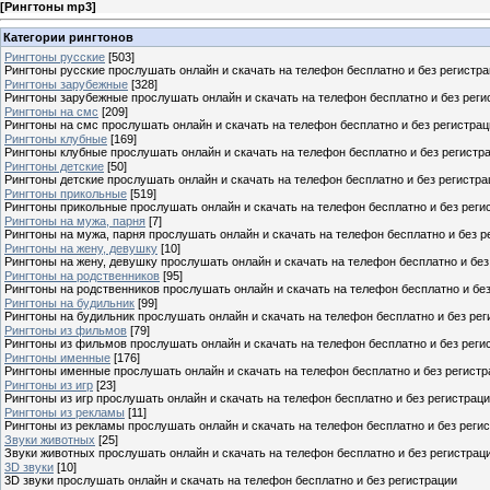
[
Рингтоны mp3
]
Категории рингтонов
Рингтоны русские
[503]
Рингтоны русские прослушать онлайн и скачать на телефон бесплатно и без регистр
Рингтоны зарубежные
[328]
Рингтоны зарубежные прослушать онлайн и скачать на телефон бесплатно и без реги
Рингтоны на смс
[209]
Рингтоны на смс прослушать онлайн и скачать на телефон бесплатно и без регистрац
Рингтоны клубные
[169]
Рингтоны клубные прослушать онлайн и скачать на телефон бесплатно и без регистр
Рингтоны детские
[50]
Рингтоны детские прослушать онлайн и скачать на телефон бесплатно и без регистра
Рингтоны прикольные
[519]
Рингтоны прикольные прослушать онлайн и скачать на телефон бесплатно и без реги
Рингтоны на мужа, парня
[7]
Рингтоны на мужа, парня прослушать онлайн и скачать на телефон бесплатно и без р
Рингтоны на жену, девушку
[10]
Рингтоны на жену, девушку прослушать онлайн и скачать на телефон бесплатно и без
Рингтоны на родственников
[95]
Рингтоны на родственников прослушать онлайн и скачать на телефон бесплатно и бе
Рингтоны на будильник
[99]
Рингтоны на будильник прослушать онлайн и скачать на телефон бесплатно и без рег
Рингтоны из фильмов
[79]
Рингтоны из фильмов прослушать онлайн и скачать на телефон бесплатно и без реги
Рингтоны именные
[176]
Рингтоны именные прослушать онлайн и скачать на телефон бесплатно и без регистр
Рингтоны из игр
[23]
Рингтоны из игр прослушать онлайн и скачать на телефон бесплатно и без регистрац
Рингтоны из рекламы
[11]
Рингтоны из рекламы прослушать онлайн и скачать на телефон бесплатно и без реги
Звуки животных
[25]
Звуки животных прослушать онлайн и скачать на телефон бесплатно и без регистрац
3D звуки
[10]
3D звуки прослушать онлайн и скачать на телефон бесплатно и без регистрации