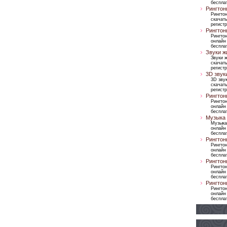
бесплат
Рингтон
Рингтон
скачать
регист
Рингтон
Рингто
онлайн
бесплат
Звуки ж
Звуки 
скачать
регист
3D звук
3D зву
скачать
регист
Рингтон
Рингто
онлайн
бесплат
Музыка 
Музыка
онлайн
бесплат
Рингтон
Рингто
онлайн
бесплат
Рингтон
Рингто
онлайн
бесплат
Рингтон
Рингто
онлайн
бесплат