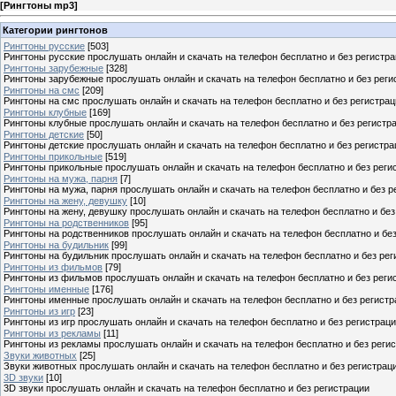
[
Рингтоны mp3
]
Категории рингтонов
Рингтоны русские
[503]
Рингтоны русские прослушать онлайн и скачать на телефон бесплатно и без регистр
Рингтоны зарубежные
[328]
Рингтоны зарубежные прослушать онлайн и скачать на телефон бесплатно и без реги
Рингтоны на смс
[209]
Рингтоны на смс прослушать онлайн и скачать на телефон бесплатно и без регистрац
Рингтоны клубные
[169]
Рингтоны клубные прослушать онлайн и скачать на телефон бесплатно и без регистр
Рингтоны детские
[50]
Рингтоны детские прослушать онлайн и скачать на телефон бесплатно и без регистра
Рингтоны прикольные
[519]
Рингтоны прикольные прослушать онлайн и скачать на телефон бесплатно и без реги
Рингтоны на мужа, парня
[7]
Рингтоны на мужа, парня прослушать онлайн и скачать на телефон бесплатно и без р
Рингтоны на жену, девушку
[10]
Рингтоны на жену, девушку прослушать онлайн и скачать на телефон бесплатно и без
Рингтоны на родственников
[95]
Рингтоны на родственников прослушать онлайн и скачать на телефон бесплатно и бе
Рингтоны на будильник
[99]
Рингтоны на будильник прослушать онлайн и скачать на телефон бесплатно и без рег
Рингтоны из фильмов
[79]
Рингтоны из фильмов прослушать онлайн и скачать на телефон бесплатно и без реги
Рингтоны именные
[176]
Рингтоны именные прослушать онлайн и скачать на телефон бесплатно и без регистр
Рингтоны из игр
[23]
Рингтоны из игр прослушать онлайн и скачать на телефон бесплатно и без регистрац
Рингтоны из рекламы
[11]
Рингтоны из рекламы прослушать онлайн и скачать на телефон бесплатно и без реги
Звуки животных
[25]
Звуки животных прослушать онлайн и скачать на телефон бесплатно и без регистрац
3D звуки
[10]
3D звуки прослушать онлайн и скачать на телефон бесплатно и без регистрации