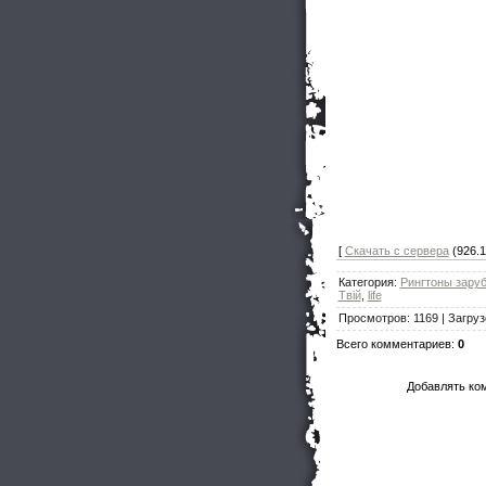
[
Скачать с сервера
(926.1
Категория
:
Рингтоны зару
Твій
,
life
Просмотров
:
1169
|
Загруз
Всего комментариев
:
0
Добавлять ко