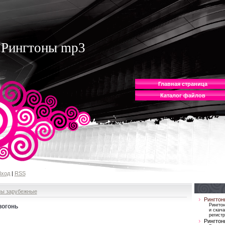
Рингтоны mp3
Главная страница
Каталог файлов
Вход
|
RSS
ны зарубежные
Рингтон
Рингто
 вогонь
и скача
регист
Рингтон