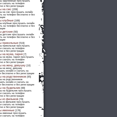
ны зарубежные прослушать
 и скачать на телефон
но и без регистрации
ы на смс
[209]
ны на смс прослушать онлайн
ть на телефон бесплатно и без
рации
ы клубные
[169]
ны клубные прослушать онлайн
ть на телефон бесплатно и без
рации
ы детские
[50]
ны детские прослушать онлайн
ть на телефон бесплатно и без
рации
ы прикольные
[519]
ны прикольные прослушать
 и скачать на телефон
но и без регистрации
ы на мужа, парня
[7]
ны на мужа, парня прослушать
 и скачать на телефон
но и без регистрации
ы на жену, девушку
[10]
ны на жену, девушку
шать онлайн и скачать на
н бесплатно и без регистрации
ы на родственников
[95]
ны на родственников
шать онлайн и скачать на
н бесплатно и без регистрации
ы на будильник
[99]
ны на будильник прослушать
 и скачать на телефон
но и без регистрации
ы из фильмов
[79]
ны из фильмов прослушать
 и скачать на телефон
но и без регистрации
ы именные
[176]
ны именные прослушать
 и скачать на телефон