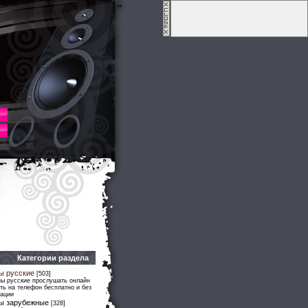
Категории раздела
ы русские
[503]
ны русские прослушать онлайн
ть на телефон бесплатно и без
рации
ы зарубежные
[328]