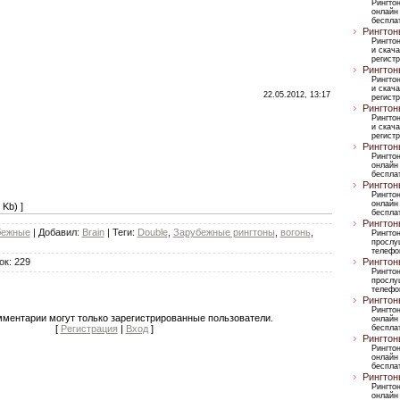
Рингто
онлайн
бесплат
Рингтон
Рингто
и скача
регист
Рингтон
Рингто
и скача
22.05.2012, 13:17
регист
Рингтон
Рингто
и скача
регист
Рингтон
Рингто
онлайн
бесплат
Рингтон
Рингто
онлайн
 Kb) ]
бесплат
Рингтон
бежные
|
Добавил
:
Brain
|
Теги
:
Double
,
Зарубежные рингтоны
,
вогонь
,
Рингто
прослу
телефо
ок
:
229
Рингтон
Рингто
прослу
телефо
Рингтон
Рингто
мментарии могут только зарегистрированные пользователи.
онлайн
[
Регистрация
|
Вход
]
бесплат
Рингтон
Рингто
онлайн
бесплат
Рингтон
Рингто
онлайн