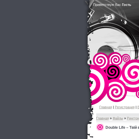
Приветствую Вас
Гость
Главная
|
Регистрация
|
Главная
»
Файлы
»
Рингто
Double Life – Твій