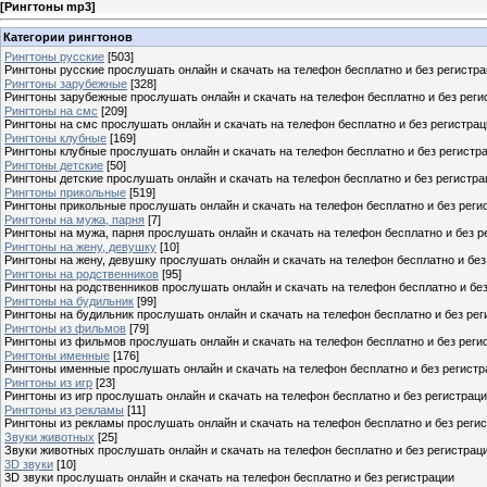
[
Рингтоны mp3
]
Категории рингтонов
Рингтоны русские
[503]
Рингтоны русские прослушать онлайн и скачать на телефон бесплатно и без регистр
Рингтоны зарубежные
[328]
Рингтоны зарубежные прослушать онлайн и скачать на телефон бесплатно и без реги
Рингтоны на смс
[209]
Рингтоны на смс прослушать онлайн и скачать на телефон бесплатно и без регистрац
Рингтоны клубные
[169]
Рингтоны клубные прослушать онлайн и скачать на телефон бесплатно и без регистр
Рингтоны детские
[50]
Рингтоны детские прослушать онлайн и скачать на телефон бесплатно и без регистра
Рингтоны прикольные
[519]
Рингтоны прикольные прослушать онлайн и скачать на телефон бесплатно и без реги
Рингтоны на мужа, парня
[7]
Рингтоны на мужа, парня прослушать онлайн и скачать на телефон бесплатно и без р
Рингтоны на жену, девушку
[10]
Рингтоны на жену, девушку прослушать онлайн и скачать на телефон бесплатно и без
Рингтоны на родственников
[95]
Рингтоны на родственников прослушать онлайн и скачать на телефон бесплатно и бе
Рингтоны на будильник
[99]
Рингтоны на будильник прослушать онлайн и скачать на телефон бесплатно и без рег
Рингтоны из фильмов
[79]
Рингтоны из фильмов прослушать онлайн и скачать на телефон бесплатно и без реги
Рингтоны именные
[176]
Рингтоны именные прослушать онлайн и скачать на телефон бесплатно и без регистр
Рингтоны из игр
[23]
Рингтоны из игр прослушать онлайн и скачать на телефон бесплатно и без регистрац
Рингтоны из рекламы
[11]
Рингтоны из рекламы прослушать онлайн и скачать на телефон бесплатно и без реги
Звуки животных
[25]
Звуки животных прослушать онлайн и скачать на телефон бесплатно и без регистрац
3D звуки
[10]
3D звуки прослушать онлайн и скачать на телефон бесплатно и без регистрации