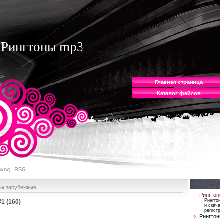
Рингтоны mp3
Главная страница
Каталог файлов
Вход
|
RSS
ны зарубежные
Рингтон
Рингто
1 (160)
и скача
регист
Рингтон