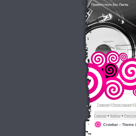
Приветствую Вас
Гость
Главная
|
Регистрация
|
Главная
»
Файлы
»
Рингто
Сrowbar – Theme #