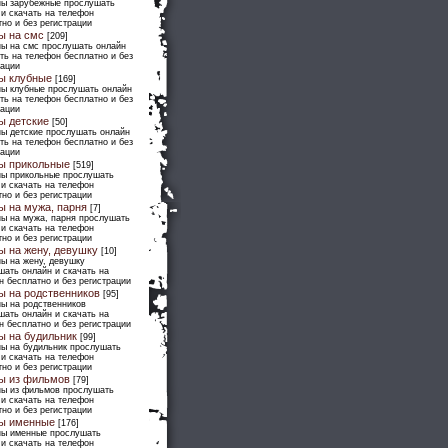
ны зарубежные прослушать
 и скачать на телефон
но и без регистрации
ы на смс
[209]
ны на смс прослушать онлайн
ть на телефон бесплатно и без
рации
ы клубные
[169]
ны клубные прослушать онлайн
ть на телефон бесплатно и без
рации
ы детские
[50]
ны детские прослушать онлайн
ть на телефон бесплатно и без
рации
ы прикольные
[519]
ны прикольные прослушать
 и скачать на телефон
но и без регистрации
ы на мужа, парня
[7]
ны на мужа, парня прослушать
 и скачать на телефон
но и без регистрации
ы на жену, девушку
[10]
ны на жену, девушку
шать онлайн и скачать на
н бесплатно и без регистрации
ы на родственников
[95]
ны на родственников
шать онлайн и скачать на
н бесплатно и без регистрации
ы на будильник
[99]
ны на будильник прослушать
 и скачать на телефон
но и без регистрации
ы из фильмов
[79]
ны из фильмов прослушать
 и скачать на телефон
но и без регистрации
ы именные
[176]
ны именные прослушать
 и скачать на телефон